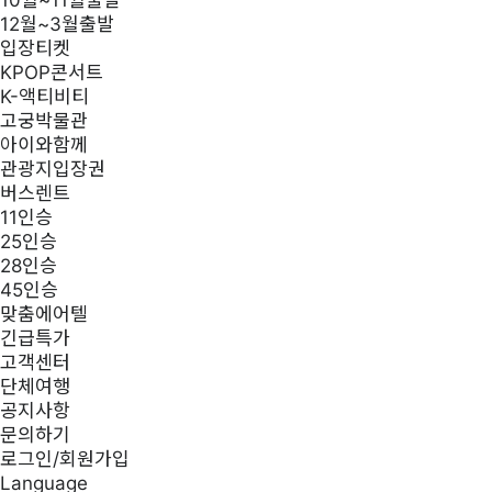
10월~11월출발
12월~3월출발
입장티켓
KPOP콘서트
K-액티비티
고궁박물관
아이와함께
관광지입장권
버스렌트
11인승
25인승
28인승
45인승
맞춤에어텔
긴급특가
고객센터
단체여행
공지사항
문의하기
로그인/회원가입
Language