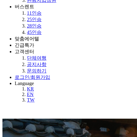
관광지입장권
버스렌트
11인승
25인승
28인승
45인승
맞춤에어텔
긴급특가
고객센터
단체여행
공지사항
문의하기
로그인/회원가입
Language
KR
EN
TW