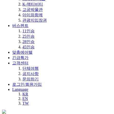
K-액티비티
고궁박물관
아이와함께
관광지입장권
버스렌트
11인승
25인승
28인승
45인승
맞춤에어텔
긴급특가
고객센터
단체여행
공지사항
문의하기
로그인/회원가입
Language
KR
EN
TW